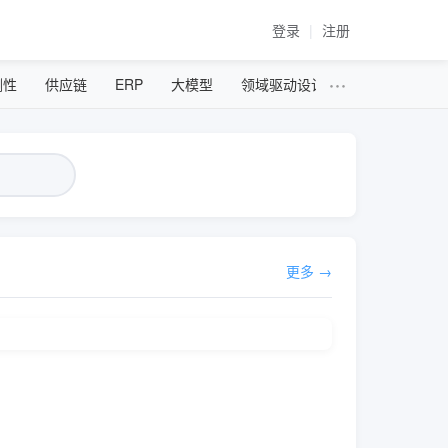
登录
|
注册
内容平台
···
测性
供应链
ERP
大模型
领域驱动设计
DevOps
市
更多 →